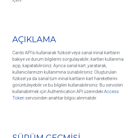
Kart Bakiye Görüntüleme
Kart Şifre İşlemleri
AÇIKLAMA
Kart Hareketleri Görüntüleme
Cards API'si kullanarak fiziksel veya sanal ininal kartların
Bakiye Transfer Başlatma
bakiye ve durum bilgilerini sorgulayabilir; kartları kullanıma
açıp, kapatabilirsiniz. Ayrıca sanal kart ,yaratarak,
Bakiye Transfer Tamamlama
kullanıcılarınızın kullanımına sunabilirsiniz. Oluşturulan
fiziksel ya da sanal tüm ininal kartların kart hareketlerini
görüntüleyebilir ve bu bilgileri kullanabilirsiniz. Bu servisleri
kullanabilmek için Authentication API üzerindeki
Access
Token
servisinden anahtar bilgisi alınmalıdır.
SÜRÜM GEÇMİŞİ