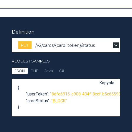
Definition
PUT
/v2/cards/{card_token}/status
REQUEST SAMPLES
JSON
PHP
Java
C#
Kopyala
{
"userToken"
: 
"8dfe6915-e908-434f-8ccf-b5c65593c628"
"cardStatus"
: 
"BLOCK"
}