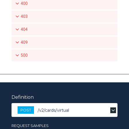
400
403
404
409
500
Definition
POST
/v2/cards/virtual
REQUEST SAMPLES