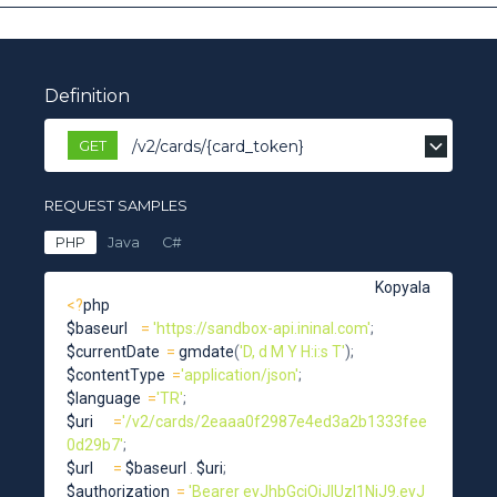
Definition
GET
/v2/cards/{card_token}
REQUEST SAMPLES
PHP
Java
C#
Kopyala
<
?
php

$baseurl    
=
'https://sandbox-api.ininal.com'
;
$currentDate  
=
gmdate
(
'D, d M Y H:i:s T'
)
;
$contentType  
=
'application/json'
;
$language  
=
'TR'
;
$uri      
=
'/v2/cards/2eaaa0f2987e4ed3a2b1333fee
0d29b7'
;
$url      
=
 $baseurl 
.
 $uri
;
$authorization  
=
'Bearer eyJhbGciOiJIUzI1NiJ9.eyJ