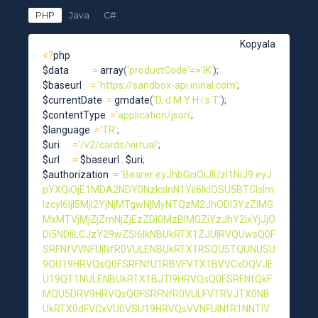
PHP
Java
C#
Kopyala
<
?
php

$data           
=
array
(
'productCode'
=
>
'IK'
)
;
$baseurl    
=
'https://sandbox-api.ininal.com'
;
$currentDate  
=
gmdate
(
'D, d M Y H:i:s T'
)
;
$contentType  
=
'application/json'
;
$language  
=
'TR'
;
$uri      
=
'/v2/cards/virtual'
;
$url      
=
 $baseurl 
.
 $uri
;
$authorization  
=
'Bearer eyJhbGciOiJIUzI1NiJ9.eyJ
pYXQiOjE1MDA2NDY0NzksInN1YiI6IklOSU5BTCIsIm
lzcyI6IjI5MjI2YjNjMTgwNjMyNTQzM2JhODI3YzZlMG
MxMTVjMjZjZmNjZjEzZDI0MzBlMGZiYzJhY2IxYjJjO
DI5NDIiLCJzY29wZSI6IkNBUkRTX1ZJUlRVQUwsQ0F
SRFNfVVNFUlNfR0VULENBUkRTX1RSQU5TQUNUSU
9OU19HRVQsQ0FSRFNfU1RBVFVTX1BVVCxDQVJE
U19QT1NULENBUkRTX1BJTl9HRVQsQ0FSRFNfQkF
MQU5DRV9HRVQsQ0FSRFNfR0VULFVTRVJTX0NB
UkRTX0dFVCxVU0VSU19HRVQsVVNFUlNfR1NNTlV