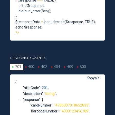
if
(
$response 
===
 FALSE
)
{
    echo $response
;
die
(
curl_error
(
$ch
)
)
;
}
$responseData 
=
json_decode
(
$response
,
 TRUE
)
;
echo $response
;
?
>
RESPONSE SAMPLES
201
400
403
404
409
500
Kopyala
{
"httpCode"
: 
201
,
"description"
: 
"string"
,
"response"
: 
{
"cardNumber"
: 
"4785007018652833"
,
"barcodeNumber"
: 
"4000123456789"
,