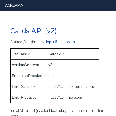
AÇIKLAMA
AÇIKLAMA
SÜRÜM GEÇMİŞİ
Cards API
(v2)
HEADER BİLGİLERİ
Contact/İletişim :
developer@ininal.com
TEMEL BİLGİLER
Title/Başlık
Cards API
Dönüş Kodları
Version/Versiyon
v2
Ayrıntılı Hata Kodları
Protocols/Protokoller
https
Alt Seviye Hata Kodları
Link -Sandbox-
https://sandbox-api.ininal.com
Kart Bilgisi
Link -Production-
https://api.ininal.com
Anonim Sanal Kart Yaratma
ininal API aracılığıyla kart bazında yapılacak işlemler setini
Kart Durum Güncelleme
içerir.