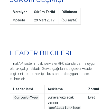
Versiyon
Sürüm Tarihi
Döküman
v2-beta
29 Mart 2017
(bu sayfa)
HEADER BİLGİLERİ
ininal API sistemindeki servisler RFC standartlarına uygun
olarak çalışmaktadır. Servis çağrılarında gerekli Header
bilgilerini doldurmak için bu standarda uygun hareket
edilmelidir.
Header ismi
Açıklama
Zorunlu
Buraya yazılacak
Evet
Content-Type
verinin
application/json