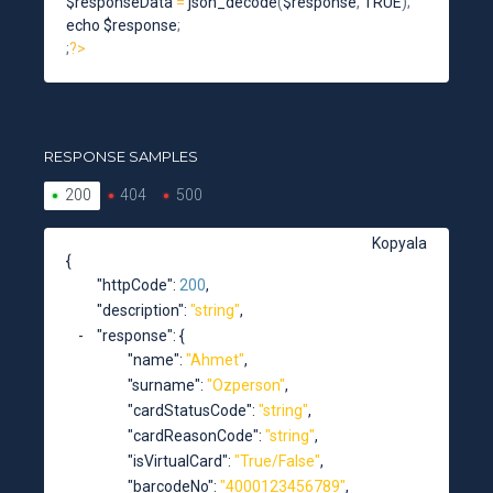
$responseData 
=
json_decode
(
$response
,
 TRUE
)
;
echo $response
;
;
?
>
RESPONSE SAMPLES
200
404
500
Kopyala
{
"httpCode"
: 
200
,
"description"
: 
"string"
,
"response"
: 
{
"name"
: 
"Ahmet"
,
"surname"
: 
"Ozperson"
,
"cardStatusCode"
: 
"string"
,
"cardReasonCode"
: 
"string"
,
"isVirtualCard"
: 
"True/False"
,
"barcodeNo"
: 
"4000123456789"
,