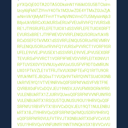
pYXQiOjE0OTA2OTA5ODksInN1YiI6IklOSU5BTCIsIm
lzcyI6IjFkNTZlYmY4OTk1M2UwZDE4YTMxZGUxZjA
wNmVkYjMyMTFmYTYwNjVlNGVmOTU5MyIsInNjb3
BlIjoiUkVBRCxXUklURSxERUxFVEUsRVhFQ1VURSxB
RE1JTl9SRUFELEFETUlOX1dSSVRFLEFETUlOX0RFT
EVURSxBRE1JTl9FWEVDVVRFLENIQU5ORUxfUkVB
RCxDSEFOTkVMX1dSSVRFLENIQU5ORUxfREVMRV
RFLENIQU5ORUxfRVhFQ1VURSxPVVRCT1VORF9SR
UFELE9VVEJPVU5EX1dSSVRFLE9VVEJPVU5EX0RF
TEVURSxPVVRCT1VORF9FWEVDVVRFLElTX0NVU1
RPTUVSX0VYSVNUUyxNVUxUSU5FVF9DT0xMRUN
UX01PTkVZLE1VTFRJTkVUX0NPTExFQ1RfTU9OR
VlfUk9MTEJBQ0ssT1VUQk9VTkRfQVNTSUdOX0NB
UkRfVE9fQ1VTVE9NRVIsQ0FSRFNfVklSVFVBTF9E
QVRBX0dFVCxDQVJEU19WSVJUVUFMX0lORk9fR0
VULENBUkRTX1ZJUlRVQUwsQ0FSRFNfVVNFUlNfR0
VULENBUkRTX1RSQU5TQUNUSU9OU19HRVQsQ0F
SRFNfU1RBVFVTX1BVVCxDQVJEU19QT1NULENBU
kRTX1BJTl9HRVQsQ0FSRFNfQkFMQU5DRV9HRVQ
sQ0FSRFNfR0VULFVTRVJTX0NBUkRTX0dFVCxVU0
VSU19HRVQsVVNFUlNfR1NNTlVNQkVSX1BVVCxVU