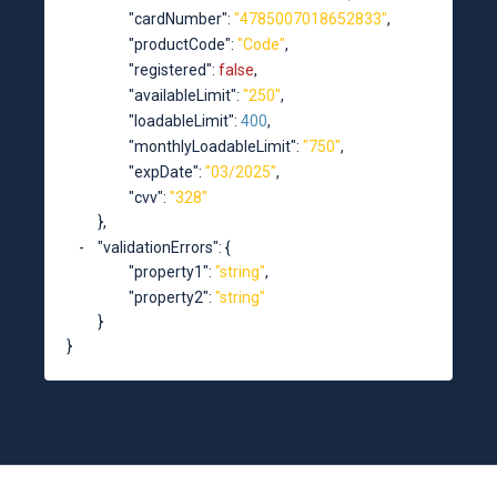
"cardNumber"
: 
"4785007018652833"
,
"productCode"
: 
"Code"
,
"registered"
: 
false
,
"availableLimit"
: 
"250"
,
"loadableLimit"
: 
400
,
"monthlyLoadableLimit"
: 
"750"
,
"expDate"
: 
"03/2025"
,
"cvv"
: 
"328"
},
"validationErrors"
: 
{
"property1"
: 
"string"
,
"property2"
: 
"string"
}
}