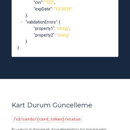
"cvv"
: 
"123"
,
"expDate"
: 
"12/2019"
},
"validationErrors"
: 
{
"property1"
: 
"string"
,
"property2"
: 
"string"
}
}
Kart Durum Güncelleme
/v2/cards/{card_token}/status
Bu servis kullanılarak, kişiselleştirilmiş bir ininal kartın