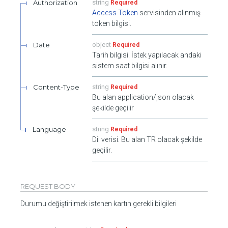
Authorization
string
Required
Access Token
servisinden alınmış
token bilgisi.
Date
object
Required
Tarih bilgisi. İstek yapılacak andaki
sistem saat bilgisi alınır.
Content-Type
string
Required
Bu alan application/json olacak
şekilde geçilir
Language
string
Required
Dil verisi. Bu alan TR olacak şekilde
geçilir.
REQUEST BODY
Durumu değiştirilmek istenen kartın gerekli bilgileri