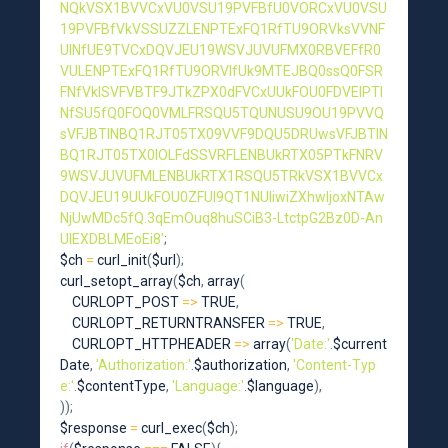
NQkVSX1BVVCxVU0VSU19PVFBfU0VORCxVU0VSU
19PVFBfVkVSSUZZLENPTExFQ1RfTU9ORVksVVNF
UlNfUE9TVCxDQVJEU19WSVJUVUFMX0RBVEFfR0
VULENPTExFQ1RfTU9ORVlfUk9MTEJBQ0ssQ0FSR
FNfVklSVFVBTF9JTkZPX0dFVCxUUkFOU0FDVElPTl
NfSU5fQ0FOQ0VMLFRSQU5TQUNUSU9OU19PVVQ
sVFJBTlNBQ1RJT05TX09VVF9DQU5DRUwsVFJBTlN
BQ1RJT05TX0lOLFdSSVRFLENBUkRTX05PTkFNRV
9WSVJUVUFMLENBUkRTX1RSQU5TRkVSX1BVVCx
DQVJEU19UUkFOU0ZFUl9QT1NUIiwiZXhwIjoxNTAw
NjUwMDc5fQ.3qEmOuq8huSCiB3-LtctpG2Bz0D-An
UlEXDBLMEoEi8'
;
$ch 
=
curl_init
(
$url
)
;
curl_setopt_array
(
$ch
,
array
(
    CURLOPT_POST 
=
>
 TRUE
,
    CURLOPT_RETURNTRANSFER 
=
>
 TRUE
,
    CURLOPT_HTTPHEADER 
=
>
array
(
'Date:'
.
$current
Date
,
'Authorization:'
.
$authorization
,
'Content-Typ
e:'
.
$contentType
,
'Language:'
.
$language
)
,
)
)
;
$response 
=
curl_exec
(
$ch
)
;