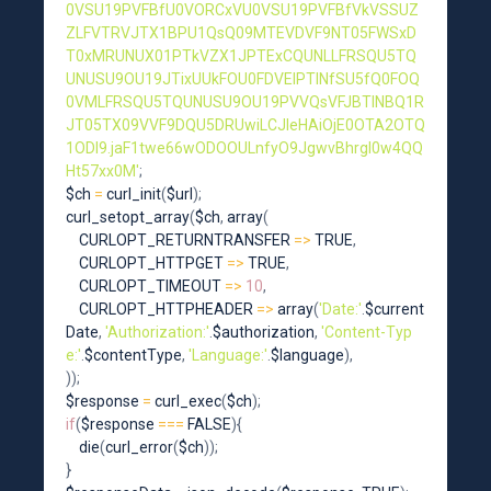
0VSU19PVFBfU0VORCxVU0VSU19PVFBfVkVSSUZ
ZLFVTRVJTX1BPU1QsQ09MTEVDVF9NT05FWSxD
T0xMRUNUX01PTkVZX1JPTExCQUNLLFRSQU5TQ
UNUSU9OU19JTixUUkFOU0FDVElPTlNfSU5fQ0FOQ
0VMLFRSQU5TQUNUSU9OU19PVVQsVFJBTlNBQ1R
JT05TX09VVF9DQU5DRUwiLCJleHAiOjE0OTA2OTQ
1ODl9.jaF1twe66wODOOULnfyO9JgwvBhrgl0w4QQ
Ht57xx0M'
;
$ch 
=
curl_init
(
$url
)
;
curl_setopt_array
(
$ch
,
array
(
    CURLOPT_RETURNTRANSFER 
=
>
 TRUE
,
    CURLOPT_HTTPGET 
=
>
 TRUE
,
    CURLOPT_TIMEOUT 
=
>
10
,
    CURLOPT_HTTPHEADER 
=
>
array
(
'Date:'
.
$current
Date
,
'Authorization:'
.
$authorization
,
'Content-Typ
e:'
.
$contentType
,
'Language:'
.
$language
)
,
)
)
;
$response 
=
curl_exec
(
$ch
)
;
if
(
$response 
===
 FALSE
)
{
die
(
curl_error
(
$ch
)
)
;
}